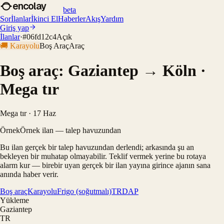
encolay
beta
Sor
İlanlar
İkinci El
Haberler
Akış
Yardım
Giriş yap
İlanlar
·
#
06fd12c4
Açık
🚚
Karayolu
Boş Araç
Araç
Boş araç: Gaziantep → Köln ·
Mega tır
Mega tır · 17 Haz
Örnek
Örnek ilan — talep havuzundan
Bu ilan gerçek bir talep havuzundan derlendi; arkasında şu an
bekleyen bir muhatap olmayabilir. Teklif vermek yerine bu rotaya
alarm kur — birebir uyan gerçek bir ilan yayına girince ajanın sana
anında haber verir.
Boş araç
Karayolu
Frigo (soğutmalı)
TR
DAP
Yükleme
Gaziantep
TR