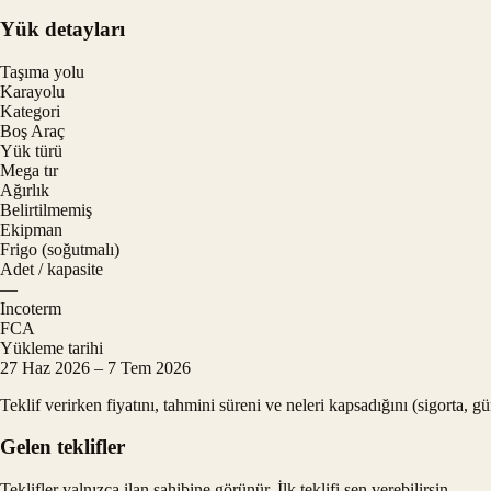
Yük detayları
Taşıma yolu
Karayolu
Kategori
Boş Araç
Yük türü
Mega tır
Ağırlık
Belirtilmemiş
Ekipman
Frigo (soğutmalı)
Adet / kapasite
—
Incoterm
FCA
Yükleme tarihi
27 Haz 2026 – 7 Tem 2026
Teklif verirken fiyatını, tahmini süreni ve neleri kapsadığını (sigorta, 
Gelen teklifler
Teklifler yalnızca ilan sahibine görünür. İlk teklifi sen verebilirsin.