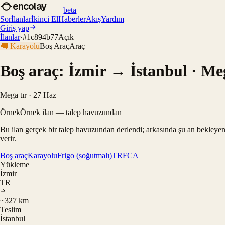
encolay
beta
Sor
İlanlar
İkinci El
Haberler
Akış
Yardım
Giriş yap
İlanlar
·
#
1c894b77
Açık
🚚
Karayolu
Boş Araç
Araç
Boş araç: İzmir → İstanbul · Meg
Mega tır · 27 Haz
Örnek
Örnek ilan — talep havuzundan
Bu ilan gerçek bir talep havuzundan derlendi; arkasında şu an bekleyen
verir.
Boş araç
Karayolu
Frigo (soğutmalı)
TR
FCA
Yükleme
İzmir
TR
~327 km
Teslim
İstanbul