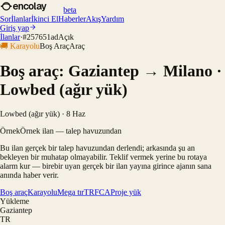
encolay
beta
Sor
İlanlar
İkinci El
Haberler
Akış
Yardım
Giriş yap
İlanlar
·
#
257651ad
Açık
🚚
Karayolu
Boş Araç
Araç
Boş araç: Gaziantep → Milano ·
Lowbed (ağır yük)
Lowbed (ağır yük) · 8 Haz
Örnek
Örnek ilan — talep havuzundan
Bu ilan gerçek bir talep havuzundan derlendi; arkasında şu an
bekleyen bir muhatap olmayabilir. Teklif vermek yerine bu rotaya
alarm kur — birebir uyan gerçek bir ilan yayına girince ajanın sana
anında haber verir.
Boş araç
Karayolu
Mega tır
TR
FCA
Proje yük
Yükleme
Gaziantep
TR