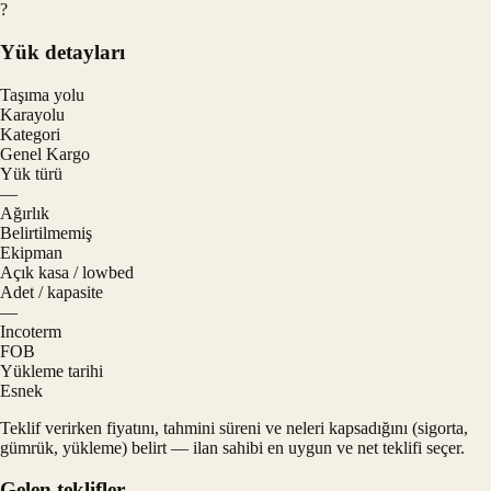
?
Yük detayları
Taşıma yolu
Karayolu
Kategori
Genel Kargo
Yük türü
—
Ağırlık
Belirtilmemiş
Ekipman
Açık kasa / lowbed
Adet / kapasite
—
Incoterm
FOB
Yükleme tarihi
Esnek
Teklif verirken fiyatını, tahmini süreni ve neleri kapsadığını (sigorta,
gümrük, yükleme) belirt — ilan sahibi en uygun ve net teklifi seçer.
Gelen teklifler