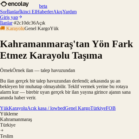
encolay
beta
Sor
İlanlar
İkinci El
Haberler
Akış
Yardım
Giriş yap
İlanlar
·
#
2c10dc36
Açık
🚚
Karayolu
Genel Kargo
Yük
Kahramanmaraş'tan Yön Fark
Etmez Karayolu Taşıma
Örnek
Örnek ilan — talep havuzundan
Bu ilan gerçek bir talep havuzundan derlendi; arkasında şu an
bekleyen bir muhatap olmayabilir. Teklif vermek yerine bu rotaya
alarm kur — birebir uyan gerçek bir ilan yayına girince ajanın sana
anında haber verir.
Yük
Karayolu
Açık kasa / lowbed
Genel Kargo
Türkiye
FOB
Yükleme
Kahramanmaraş
Türkiye
Teslim