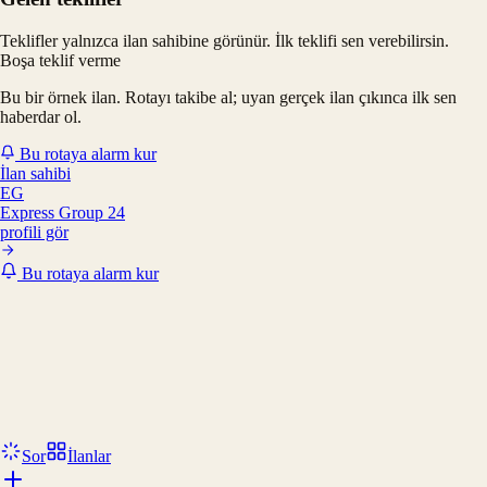
Teklifler yalnızca ilan sahibine görünür. İlk teklifi sen verebilirsin.
Boşa teklif verme
Bu bir örnek ilan. Rotayı takibe al; uyan gerçek ilan çıkınca ilk sen
haberdar ol.
Bu rotaya alarm kur
İlan sahibi
EG
Express Group 24
profili gör
Bu rotaya alarm kur
Sor
İlanlar