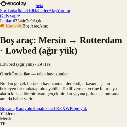
encolay
beta
Sor
İlanlar
İkinci El
Haberler
Akış
Yardım
Giriş yap
İlanlar
·
#
3344e3c9
Açık
🚚
Karayolu
Boş Araç
Araç
Boş araç: Mersin → Rotterdam
· Lowbed (ağır yük)
Lowbed (ağır yük) · 29 Haz
Örnek
Örnek ilan — talep havuzundan
Bu ilan gerçek bir talep havuzundan derlendi; arkasında şu an
bekleyen bir muhatap olmayabilir. Teklif vermek yerine bu rotaya
alarm kur — birebir uyan gerçek bir ilan yayına girince ajanın sana
anında haber verir.
Boş araç
Karayolu
Kapalı kasa
TR
EXW
Proje yük
Yükleme
Mersin
TR