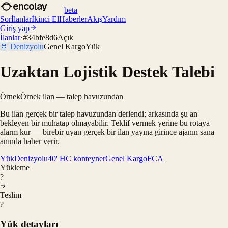
encolay
beta
Sor
İlanlar
İkinci El
Haberler
Akış
Yardım
Giriş yap
İlanlar
·
#
34bfe8d6
Açık
🚢
Denizyolu
Genel Kargo
Yük
Uzaktan Lojistik Destek Talebi
Örnek
Örnek ilan — talep havuzundan
Bu ilan gerçek bir talep havuzundan derlendi; arkasında şu an
bekleyen bir muhatap olmayabilir. Teklif vermek yerine bu rotaya
alarm kur — birebir uyan gerçek bir ilan yayına girince ajanın sana
anında haber verir.
Yük
Denizyolu
40' HC konteyner
Genel Kargo
FCA
Yükleme
?
Teslim
?
Yük detayları