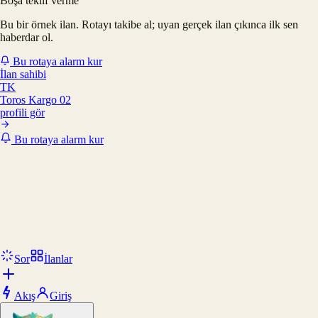
Boşa teklif verme
Bu bir örnek ilan. Rotayı takibe al; uyan gerçek ilan çıkınca ilk sen
haberdar ol.
Bu rotaya alarm kur
İlan sahibi
TK
Toros Kargo 02
profili gör
Bu rotaya alarm kur
Sor
İlanlar
Akış
Giriş