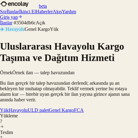
encolay
beta
Sor
İlanlar
İkinci El
Haberler
Akış
Yardım
Giriş yap
İlanlar
·
#
3504db6c
Açık
✈️
Havayolu
Genel Kargo
Yük
Uluslararası Havayolu Kargo
Taşıma ve Dağıtım Hizmeti
Örnek
Örnek ilan — talep havuzundan
Bu ilan gerçek bir talep havuzundan derlendi; arkasında şu an
bekleyen bir muhatap olmayabilir. Teklif vermek yerine bu rotaya
alarm kur — birebir uyan gerçek bir ilan yayına girince ajanın sana
anında haber verir.
Yük
Havayolu
ULD palet
Genel Kargo
FCA
Yükleme
?
Teslim
?