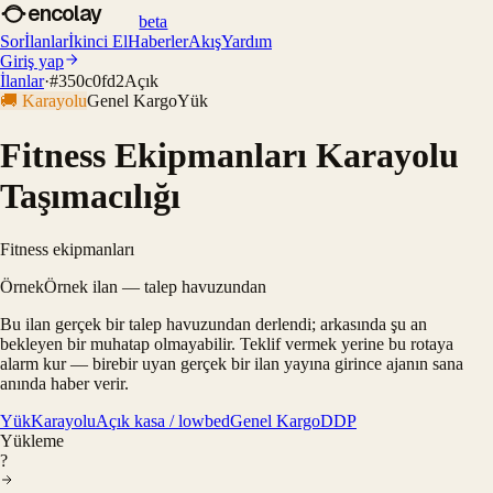
encolay
beta
Sor
İlanlar
İkinci El
Haberler
Akış
Yardım
Giriş yap
İlanlar
·
#
350c0fd2
Açık
🚚
Karayolu
Genel Kargo
Yük
Fitness Ekipmanları Karayolu
Taşımacılığı
Fitness ekipmanları
Örnek
Örnek ilan — talep havuzundan
Bu ilan gerçek bir talep havuzundan derlendi; arkasında şu an
bekleyen bir muhatap olmayabilir. Teklif vermek yerine bu rotaya
alarm kur — birebir uyan gerçek bir ilan yayına girince ajanın sana
anında haber verir.
Yük
Karayolu
Açık kasa / lowbed
Genel Kargo
DDP
Yükleme
?