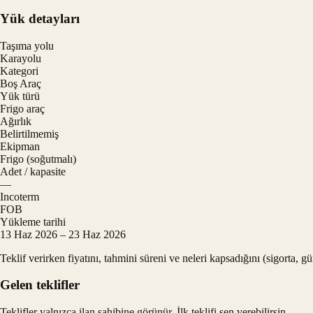
Yük detayları
Taşıma yolu
Karayolu
Kategori
Boş Araç
Yük türü
Frigo araç
Ağırlık
Belirtilmemiş
Ekipman
Frigo (soğutmalı)
Adet / kapasite
—
Incoterm
FOB
Yükleme tarihi
13 Haz 2026 – 23 Haz 2026
Teklif verirken fiyatını, tahmini süreni ve neleri kapsadığını (sigorta, 
Gelen teklifler
Teklifler yalnızca ilan sahibine görünür. İlk teklifi sen verebilirsin.