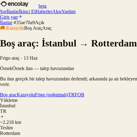
encolay
beta
Sor
İlanlar
İkinci El
Haberler
Akış
Yardım
Giriş yap
İlanlar
·
#
35ae70a9
Açık
🚚
Karayolu
Boş Araç
Araç
Boş araç: İstanbul → Rotterdam 
Frigo araç · 13 Haz
Örnek
Örnek ilan — talep havuzundan
Bu ilan gerçek bir talep havuzundan derlendi; arkasında şu an bekleyen
verir.
Boş araç
Karayolu
Frigo (soğutmalı)
TR
FOB
Yükleme
İstanbul
TR
~2.218 km
Teslim
Rotterdam