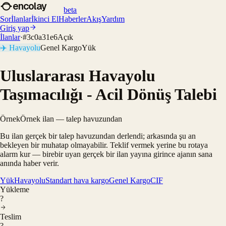
encolay
beta
Sor
İlanlar
İkinci El
Haberler
Akış
Yardım
Giriş yap
İlanlar
·
#
3c0a31e6
Açık
✈️
Havayolu
Genel Kargo
Yük
Uluslararası Havayolu
Taşımacılığı - Acil Dönüş Talebi
Örnek
Örnek ilan — talep havuzundan
Bu ilan gerçek bir talep havuzundan derlendi; arkasında şu an
bekleyen bir muhatap olmayabilir. Teklif vermek yerine bu rotaya
alarm kur — birebir uyan gerçek bir ilan yayına girince ajanın sana
anında haber verir.
Yük
Havayolu
Standart hava kargo
Genel Kargo
CIF
Yükleme
?
Teslim
?