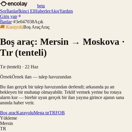
encolay
beta
Sor
İlanlar
İkinci El
Haberler
Akış
Yardım
Giriş yap
İlanlar
·
#
3e047038
Açık
🚚
Karayolu
Boş Araç
Araç
Boş araç: Mersin → Moskova ·
Tır (tenteli)
Tır (tenteli) · 22 Haz
Örnek
Örnek ilan — talep havuzundan
Bu ilan gerçek bir talep havuzundan derlendi; arkasında şu an
bekleyen bir muhatap olmayabilir. Teklif vermek yerine bu rotaya
alarm kur — birebir uyan gerçek bir ilan yayına girince ajanın sana
anında haber verir.
Boş araç
Karayolu
Mega tır
TR
FOB
Yükleme
Mersin
TR