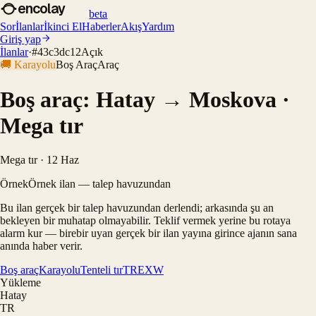
encolay
beta
Sor
İlanlar
İkinci El
Haberler
Akış
Yardım
Giriş yap
İlanlar
·
#
43c3dc12
Açık
🚚
Karayolu
Boş Araç
Araç
Boş araç: Hatay → Moskova ·
Mega tır
Mega tır · 12 Haz
Örnek
Örnek ilan — talep havuzundan
Bu ilan gerçek bir talep havuzundan derlendi; arkasında şu an
bekleyen bir muhatap olmayabilir. Teklif vermek yerine bu rotaya
alarm kur — birebir uyan gerçek bir ilan yayına girince ajanın sana
anında haber verir.
Boş araç
Karayolu
Tenteli tır
TR
EXW
Yükleme
Hatay
TR