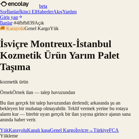
encolay
beta
Sor
İlanlar
İkinci El
Haberler
Akış
Yardım
Giriş yap
İlanlar
·
#
4fbfb839
Açık
🚚
Karayolu
Genel Kargo
Yük
İsviçre Montreux-İstanbul
Kozmetik Ürün Yarım Palet
Taşıma
kozmetik ürün
Örnek
Örnek ilan — talep havuzundan
Bu ilan gerçek bir talep havuzundan derlendi; arkasında şu an
bekleyen bir muhatap olmayabilir. Teklif vermek yerine bu rotaya
alarm kur — birebir uyan gerçek bir ilan yayına girince ajanın sana
anında haber verir.
Yük
Karayolu
Kapalı kasa
Genel Kargo
İsviçre→Türkiye
FCA
Yükleme