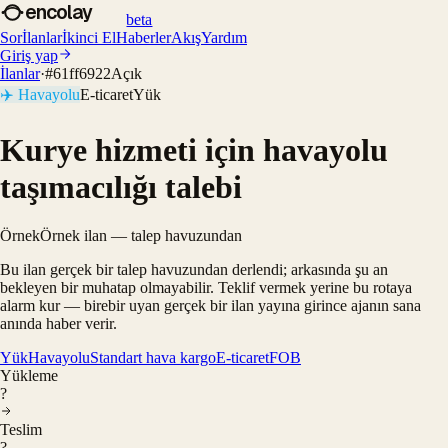
encolay
beta
Sor
İlanlar
İkinci El
Haberler
Akış
Yardım
Giriş yap
İlanlar
·
#
61ff6922
Açık
✈️
Havayolu
E-ticaret
Yük
Kurye hizmeti için havayolu
taşımacılığı talebi
Örnek
Örnek ilan — talep havuzundan
Bu ilan gerçek bir talep havuzundan derlendi; arkasında şu an
bekleyen bir muhatap olmayabilir. Teklif vermek yerine bu rotaya
alarm kur — birebir uyan gerçek bir ilan yayına girince ajanın sana
anında haber verir.
Yük
Havayolu
Standart hava kargo
E-ticaret
FOB
Yükleme
?
Teslim
?