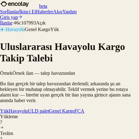
encolay
beta
Sor
İlanlar
İkinci El
Haberler
Akış
Yardım
Giriş yap
İlanlar
·
#
6c107993
Açık
✈️
Havayolu
Genel Kargo
Yük
Uluslararası Havayolu Kargo
Takip Talebi
Örnek
Örnek ilan — talep havuzundan
Bu ilan gerçek bir talep havuzundan derlendi; arkasında şu an
bekleyen bir muhatap olmayabilir. Teklif vermek yerine bu rotaya
alarm kur — birebir uyan gerçek bir ilan yayına girince ajanın sana
anında haber verir.
Yük
Havayolu
ULD palet
Genel Kargo
FCA
Yükleme
?
Teslim
?