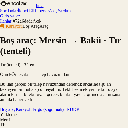
encolay
beta
Sor
İlanlar
İkinci El
Haberler
Akış
Yardım
Giriş yap
İlanlar
·
#
72a6dade
Açık
🚚
Karayolu
Boş Araç
Araç
Boş araç: Mersin → Bakü · Tır
(tenteli)
Tır (tenteli) · 3 Tem
Örnek
Örnek ilan — talep havuzundan
Bu ilan gerçek bir talep havuzundan derlendi; arkasında şu an
bekleyen bir muhatap olmayabilir. Teklif vermek yerine bu rotaya
alarm kur — birebir uyan gerçek bir ilan yayına girince ajanın sana
anında haber verir.
Boş araç
Karayolu
Frigo (soğutmalı)
TR
DDP
Yükleme
Mersin
TR