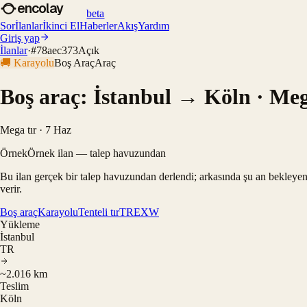
encolay
beta
Sor
İlanlar
İkinci El
Haberler
Akış
Yardım
Giriş yap
İlanlar
·
#
78aec373
Açık
🚚
Karayolu
Boş Araç
Araç
Boş araç: İstanbul → Köln · Meg
Mega tır · 7 Haz
Örnek
Örnek ilan — talep havuzundan
Bu ilan gerçek bir talep havuzundan derlendi; arkasında şu an bekleyen
verir.
Boş araç
Karayolu
Tenteli tır
TR
EXW
Yükleme
İstanbul
TR
~2.016 km
Teslim
Köln