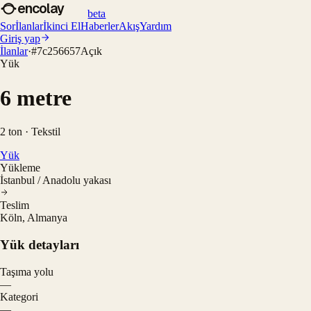
encolay
beta
Sor
İlanlar
İkinci El
Haberler
Akış
Yardım
Giriş yap
İlanlar
·
#
7c256657
Açık
Yük
6 metre
2 ton · Tekstil
Yük
Yükleme
İstanbul / Anadolu yakası
Teslim
Köln, Almanya
Yük detayları
Taşıma yolu
—
Kategori
—