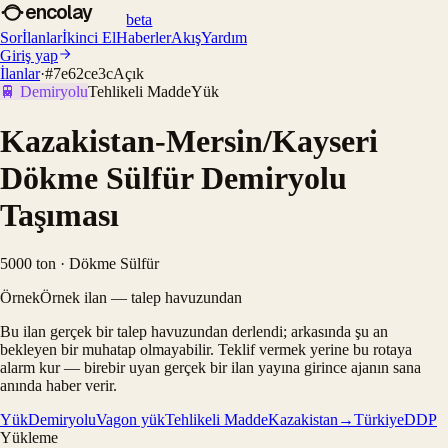
encolay
beta
Sor
İlanlar
İkinci El
Haberler
Akış
Yardım
Giriş yap
İlanlar
·
#
7e62ce3c
Açık
🚆
Demiryolu
Tehlikeli Madde
Yük
Kazakistan-Mersin/Kayseri
Dökme Sülfür Demiryolu
Taşıması
5000 ton · Dökme Sülfür
Örnek
Örnek ilan — talep havuzundan
Bu ilan gerçek bir talep havuzundan derlendi; arkasında şu an
bekleyen bir muhatap olmayabilir. Teklif vermek yerine bu rotaya
alarm kur — birebir uyan gerçek bir ilan yayına girince ajanın sana
anında haber verir.
Yük
Demiryolu
Vagon yük
Tehlikeli Madde
Kazakistan→Türkiye
DDP
Yükleme