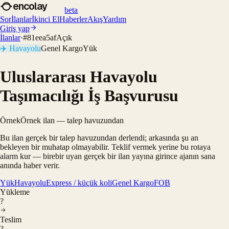
encolay
beta
Sor
İlanlar
İkinci El
Haberler
Akış
Yardım
Giriş yap
İlanlar
·
#
81eea5af
Açık
✈️
Havayolu
Genel Kargo
Yük
Uluslararası Havayolu
Taşımacılığı İş Başvurusu
Örnek
Örnek ilan — talep havuzundan
Bu ilan gerçek bir talep havuzundan derlendi; arkasında şu an
bekleyen bir muhatap olmayabilir. Teklif vermek yerine bu rotaya
alarm kur — birebir uyan gerçek bir ilan yayına girince ajanın sana
anında haber verir.
Yük
Havayolu
Express / küçük koli
Genel Kargo
FOB
Yükleme
?
Teslim
?