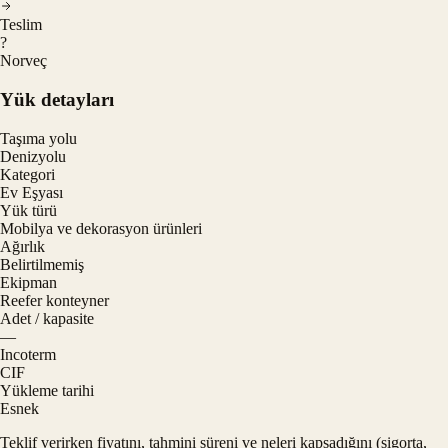
Teslim
?
Norveç
Yük detayları
Taşıma yolu
Denizyolu
Kategori
Ev Eşyası
Yük türü
Mobilya ve dekorasyon ürünleri
Ağırlık
Belirtilmemiş
Ekipman
Reefer konteyner
Adet / kapasite
—
Incoterm
CIF
Yükleme tarihi
Esnek
Teklif verirken fiyatını, tahmini süreni ve neleri kapsadığını (sigorta,