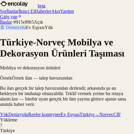
encolay
beta
Sor
İlanlar
İkinci El
Haberler
Akış
Yardım
Giriş yap
İlanlar
·
#
915ef0b5
Açık
🚢
Denizyolu
Ev Eşyası
Yük
Türkiye-Norveç Mobilya ve
Dekorasyon Ürünleri Taşıması
Mobilya ve dekorasyon ürünleri
Örnek
Örnek ilan — talep havuzundan
Bu ilan gerçek bir talep havuzundan derlendi; arkasında şu an
bekleyen bir muhatap olmayabilir. Teklif vermek yerine bu rotaya
alarm kur — birebir uyan gerçek bir ilan yayına girince ajanın sana
anında haber verir.
Yük
Denizyolu
Reefer konteyner
Ev Eşyası
Türkiye→Norveç
CIF
Yükleme
?
Türkiye