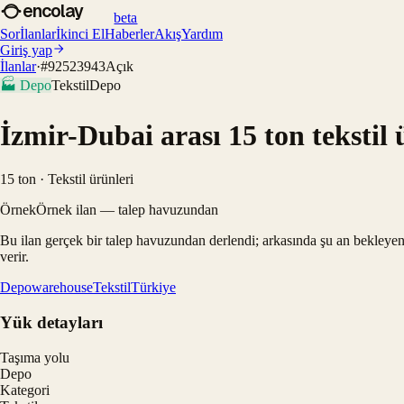
encolay
beta
Sor
İlanlar
İkinci El
Haberler
Akış
Yardım
Giriş yap
İlanlar
·
#
92523943
Açık
🏭
Depo
Tekstil
Depo
İzmir-Dubai arası 15 ton tekstil
15 ton · Tekstil ürünleri
Örnek
Örnek ilan — talep havuzundan
Bu ilan gerçek bir talep havuzundan derlendi; arkasında şu an bekleyen
verir.
Depo
warehouse
Tekstil
Türkiye
Yük detayları
Taşıma yolu
Depo
Kategori