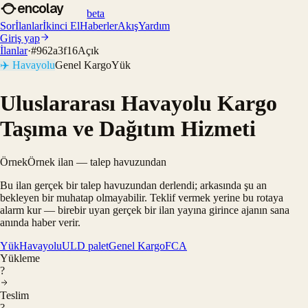
encolay
beta
Sor
İlanlar
İkinci El
Haberler
Akış
Yardım
Giriş yap
İlanlar
·
#
962a3f16
Açık
✈️
Havayolu
Genel Kargo
Yük
Uluslararası Havayolu Kargo
Taşıma ve Dağıtım Hizmeti
Örnek
Örnek ilan — talep havuzundan
Bu ilan gerçek bir talep havuzundan derlendi; arkasında şu an
bekleyen bir muhatap olmayabilir. Teklif vermek yerine bu rotaya
alarm kur — birebir uyan gerçek bir ilan yayına girince ajanın sana
anında haber verir.
Yük
Havayolu
ULD palet
Genel Kargo
FCA
Yükleme
?
Teslim
?