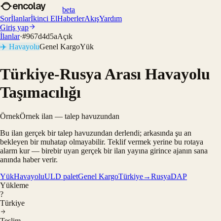
encolay
beta
Sor
İlanlar
İkinci El
Haberler
Akış
Yardım
Giriş yap
İlanlar
·
#
967d4d5a
Açık
✈️
Havayolu
Genel Kargo
Yük
Türkiye-Rusya Arası Havayolu
Taşımacılığı
Örnek
Örnek ilan — talep havuzundan
Bu ilan gerçek bir talep havuzundan derlendi; arkasında şu an
bekleyen bir muhatap olmayabilir. Teklif vermek yerine bu rotaya
alarm kur — birebir uyan gerçek bir ilan yayına girince ajanın sana
anında haber verir.
Yük
Havayolu
ULD palet
Genel Kargo
Türkiye→Rusya
DAP
Yükleme
?
Türkiye
Teslim