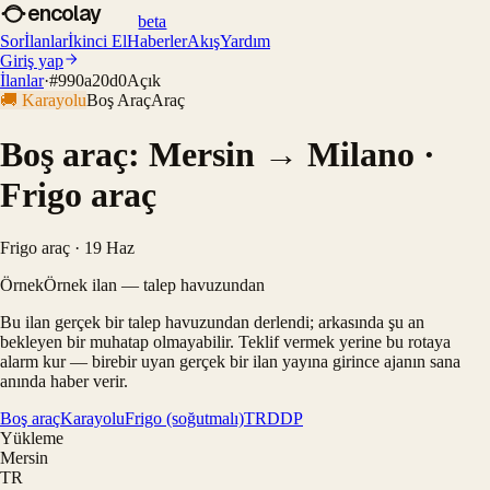
encolay
beta
Sor
İlanlar
İkinci El
Haberler
Akış
Yardım
Giriş yap
İlanlar
·
#
990a20d0
Açık
🚚
Karayolu
Boş Araç
Araç
Boş araç: Mersin → Milano ·
Frigo araç
Frigo araç · 19 Haz
Örnek
Örnek ilan — talep havuzundan
Bu ilan gerçek bir talep havuzundan derlendi; arkasında şu an
bekleyen bir muhatap olmayabilir. Teklif vermek yerine bu rotaya
alarm kur — birebir uyan gerçek bir ilan yayına girince ajanın sana
anında haber verir.
Boş araç
Karayolu
Frigo (soğutmalı)
TR
DDP
Yükleme
Mersin
TR