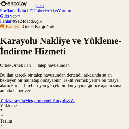
encolay
beta
Sor
İlanlar
İkinci El
Haberler
Akış
Yardım
Giriş yap
İlanlar
·
#
9e24dacd
Açık
🚚
Karayolu
Genel Kargo
Yük
Karayolu Nakliye ve Yükleme-
İndirme Hizmeti
Örnek
Örnek ilan — talep havuzundan
Bu ilan gerçek bir talep havuzundan derlendi; arkasında şu an
bekleyen bir muhatap olmayabilir. Teklif vermek yerine bu rotaya
alarm kur — birebir uyan gerçek bir ilan yayına girince ajanın sana
anında haber verir.
Yük
Karayolu
Mega tır
Genel Kargo
EXW
Yükleme
?
Teslim
?