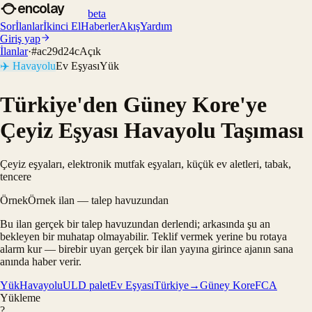
encolay
beta
Sor
İlanlar
İkinci El
Haberler
Akış
Yardım
Giriş yap
İlanlar
·
#
ac29d24c
Açık
✈️
Havayolu
Ev Eşyası
Yük
Türkiye'den Güney Kore'ye
Çeyiz Eşyası Havayolu Taşıması
Çeyiz eşyaları, elektronik mutfak eşyaları, küçük ev aletleri, tabak,
tencere
Örnek
Örnek ilan — talep havuzundan
Bu ilan gerçek bir talep havuzundan derlendi; arkasında şu an
bekleyen bir muhatap olmayabilir. Teklif vermek yerine bu rotaya
alarm kur — birebir uyan gerçek bir ilan yayına girince ajanın sana
anında haber verir.
Yük
Havayolu
ULD palet
Ev Eşyası
Türkiye→Güney Kore
FCA
Yükleme
?