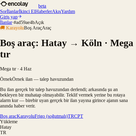
encolay
beta
Sor
İlanlar
İkinci El
Haberler
Akış
Yardım
Giriş yap
İlanlar
·
#
ad59ae4b
Açık
🚚
Karayolu
Boş Araç
Araç
Boş araç: Hatay → Köln · Mega
tır
Mega tır · 4 Haz
Örnek
Örnek ilan — talep havuzundan
Bu ilan gerçek bir talep havuzundan derlendi; arkasında şu an
bekleyen bir muhatap olmayabilir. Teklif vermek yerine bu rotaya
alarm kur — birebir uyan gerçek bir ilan yayına girince ajanın sana
anında haber verir.
Boş araç
Karayolu
Frigo (soğutmalı)
TR
CPT
Yükleme
Hatay
TR