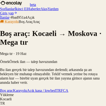
encolay
beta
Sor
İlanlar
İkinci El
Haberler
Akış
Yardım
Giriş yap
İlanlar
·
#
bad951a4
Açık
🚚
Karayolu
Boş Araç
Araç
Boş araç: Kocaeli → Moskova ·
Mega tır
Mega tır · 19 Haz
Örnek
Örnek ilan — talep havuzundan
Bu ilan gerçek bir talep havuzundan derlendi; arkasında şu an
bekleyen bir muhatap olmayabilir. Teklif vermek yerine bu rotaya
alarm kur — birebir uyan gerçek bir ilan yayına girince ajanın sana
anında haber verir.
Boş araç
Karayolu
Açık kasa / lowbed
TR
FCA
Yükleme
Kocaeli
TR