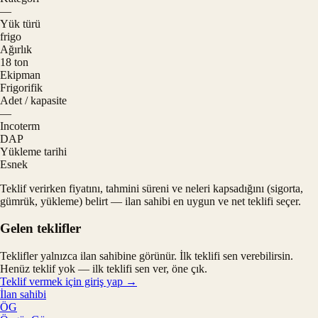
—
Yük türü
frigo
Ağırlık
18 ton
Ekipman
Frigorifik
Adet / kapasite
—
Incoterm
DAP
Yükleme tarihi
Esnek
Teklif verirken fiyatını, tahmini süreni ve neleri kapsadığını (sigorta,
gümrük, yükleme) belirt — ilan sahibi en uygun ve net teklifi seçer.
Gelen teklifler
Teklifler yalnızca ilan sahibine görünür. İlk teklifi sen verebilirsin.
Henüz teklif yok — ilk teklifi sen ver, öne çık.
Teklif vermek için giriş yap →
İlan sahibi
ÖG