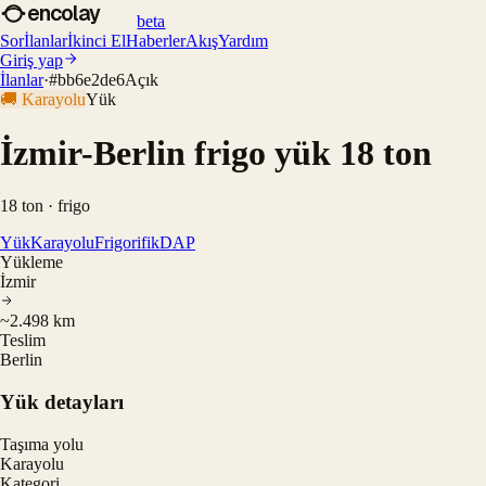
encolay
beta
Sor
İlanlar
İkinci El
Haberler
Akış
Yardım
Giriş yap
İlanlar
·
#
bb6e2de6
Açık
🚚
Karayolu
Yük
İzmir-Berlin frigo yük 18 ton
18 ton · frigo
Yük
Karayolu
Frigorifik
DAP
Yükleme
İzmir
~2.498 km
Teslim
Berlin
Yük detayları
Taşıma yolu
Karayolu
Kategori