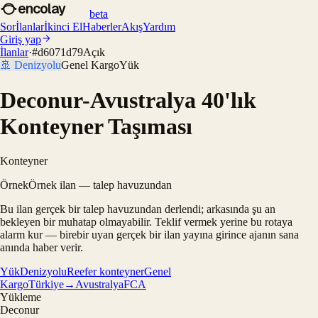
encolay
beta
Sor
İlanlar
İkinci El
Haberler
Akış
Yardım
Giriş yap
İlanlar
·
#
d6071d79
Açık
🚢
Denizyolu
Genel Kargo
Yük
Deconur-Avustralya 40'lık
Konteyner Taşıması
Konteyner
Örnek
Örnek ilan — talep havuzundan
Bu ilan gerçek bir talep havuzundan derlendi; arkasında şu an
bekleyen bir muhatap olmayabilir. Teklif vermek yerine bu rotaya
alarm kur — birebir uyan gerçek bir ilan yayına girince ajanın sana
anında haber verir.
Yük
Denizyolu
Reefer konteyner
Genel
Kargo
Türkiye→Avustralya
FCA
Yükleme
Deconur