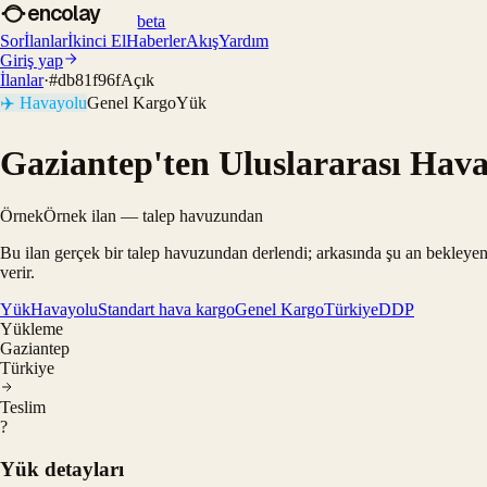
encolay
beta
Sor
İlanlar
İkinci El
Haberler
Akış
Yardım
Giriş yap
İlanlar
·
#
db81f96f
Açık
✈️
Havayolu
Genel Kargo
Yük
Gaziantep'ten Uluslararası Hava
Örnek
Örnek ilan — talep havuzundan
Bu ilan gerçek bir talep havuzundan derlendi; arkasında şu an bekleyen
verir.
Yük
Havayolu
Standart hava kargo
Genel Kargo
Türkiye
DDP
Yükleme
Gaziantep
Türkiye
Teslim
?
Yük detayları