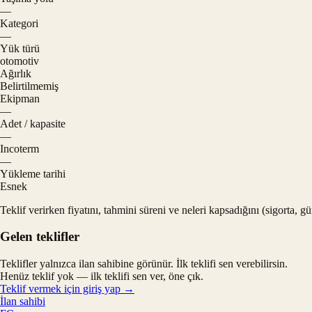
—
Kategori
—
Yük türü
otomotiv
Ağırlık
Belirtilmemiş
Ekipman
—
Adet / kapasite
—
Incoterm
—
Yükleme tarihi
Esnek
Teklif verirken fiyatını, tahmini süreni ve neleri kapsadığını (sigorta, 
Gelen teklifler
Teklifler yalnızca ilan sahibine görünür. İlk teklifi sen verebilirsin.
Henüz teklif yok — ilk teklifi sen ver, öne çık.
Teklif vermek için giriş yap →
İlan sahibi