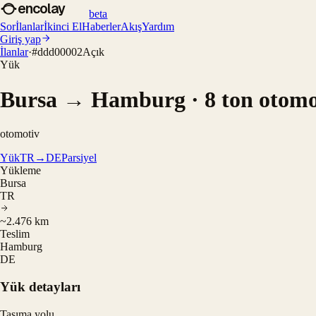
encolay
beta
Sor
İlanlar
İkinci El
Haberler
Akış
Yardım
Giriş yap
İlanlar
·
#
ddd00002
Açık
Yük
Bursa → Hamburg · 8 ton otomo
otomotiv
Yük
TR→DE
Parsiyel
Yükleme
Bursa
TR
~2.476 km
Teslim
Hamburg
DE
Yük detayları
Taşıma yolu