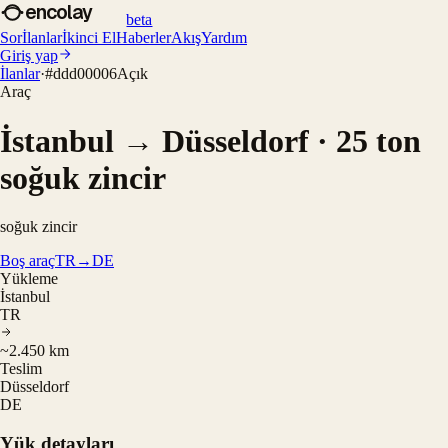
encolay
beta
Sor
İlanlar
İkinci El
Haberler
Akış
Yardım
Giriş yap
İlanlar
·
#
ddd00006
Açık
Araç
İstanbul → Düsseldorf · 25 ton
soğuk zincir
soğuk zincir
Boş araç
TR→DE
Yükleme
İstanbul
TR
~2.450 km
Teslim
Düsseldorf
DE
Yük detayları