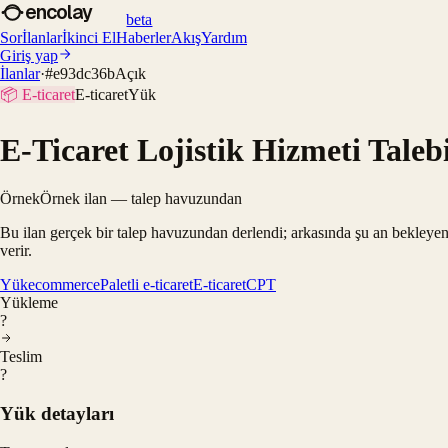
encolay
beta
Sor
İlanlar
İkinci El
Haberler
Akış
Yardım
Giriş yap
İlanlar
·
#
e93dc36b
Açık
📦
E-ticaret
E-ticaret
Yük
E-Ticaret Lojistik Hizmeti Taleb
Örnek
Örnek ilan — talep havuzundan
Bu ilan gerçek bir talep havuzundan derlendi; arkasında şu an bekleyen
verir.
Yük
ecommerce
Paletli e-ticaret
E-ticaret
CPT
Yükleme
?
Teslim
?
Yük detayları