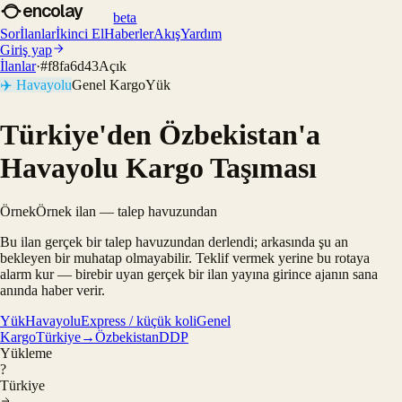
encolay
beta
Sor
İlanlar
İkinci El
Haberler
Akış
Yardım
Giriş yap
İlanlar
·
#
f8fa6d43
Açık
✈️
Havayolu
Genel Kargo
Yük
Türkiye'den Özbekistan'a
Havayolu Kargo Taşıması
Örnek
Örnek ilan — talep havuzundan
Bu ilan gerçek bir talep havuzundan derlendi; arkasında şu an
bekleyen bir muhatap olmayabilir. Teklif vermek yerine bu rotaya
alarm kur — birebir uyan gerçek bir ilan yayına girince ajanın sana
anında haber verir.
Yük
Havayolu
Express / küçük koli
Genel
Kargo
Türkiye→Özbekistan
DDP
Yükleme
?
Türkiye