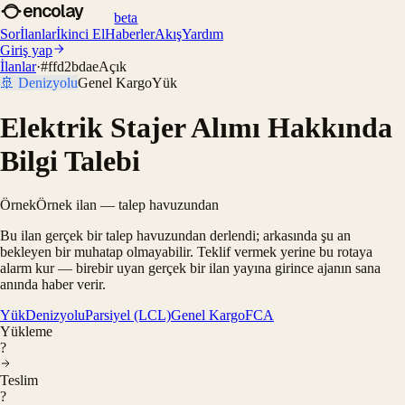
encolay
beta
Sor
İlanlar
İkinci El
Haberler
Akış
Yardım
Giriş yap
İlanlar
·
#
ffd2bdae
Açık
🚢
Denizyolu
Genel Kargo
Yük
Elektrik Stajer Alımı Hakkında
Bilgi Talebi
Örnek
Örnek ilan — talep havuzundan
Bu ilan gerçek bir talep havuzundan derlendi; arkasında şu an
bekleyen bir muhatap olmayabilir. Teklif vermek yerine bu rotaya
alarm kur — birebir uyan gerçek bir ilan yayına girince ajanın sana
anında haber verir.
Yük
Denizyolu
Parsiyel (LCL)
Genel Kargo
FCA
Yükleme
?
Teslim
?